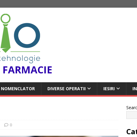
 FARMACIE
NOMENCLATOR
DIVERSE OPERATII
IESIRI
I
Sear
E
0
Ca