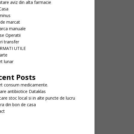
tare aviz din alta farmacie
Casa
minus
 de marcat
arca manuale
se Operatii
ri transfer
RMATI UTILE
arte
t lunar
cent Posts
rt consum medicamente.
rare antibiotice Dataklas
icare stoc local si in alte puncte de lucru
ra din bon de casa
act