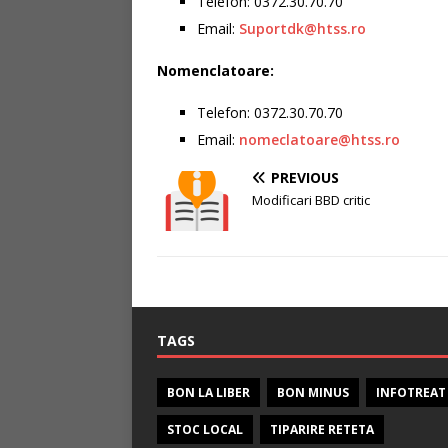
Telefon: 0372.30.70.70
Email:
Suportdk@htss.ro
Nomenclatoare:
Telefon: 0372.30.70.70
Email:
nomeclatoare@htss.ro
PREVIOUS
Modificari BBD critic
TAGS
BON LA LIBER
BON MINUS
INFOTREAT
STOC LOCAL
TIPARIRE RETETA