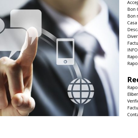
Accep
Bon 
Bon 
Casa
Desc
Diver
Factu
INFO
Rapo
Rapor
Re
Rapo
Elibe
Verif
Factu
Cont