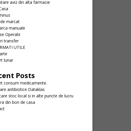
tare aviz din alta farmacie
Casa
minus
 de marcat
arca manuale
se Operatii
ri transfer
RMATI UTILE
arte
t lunar
cent Posts
rt consum medicamente.
rare antibiotice Dataklas
icare stoc local si in alte puncte de lucru
ra din bon de casa
act