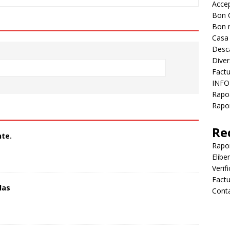
Accep
Bon 
Bon 
Casa
Desc
Diver
Factu
INFO
Rapo
Rapor
Re
te.
Rapo
Elibe
Verif
Factu
las
Cont