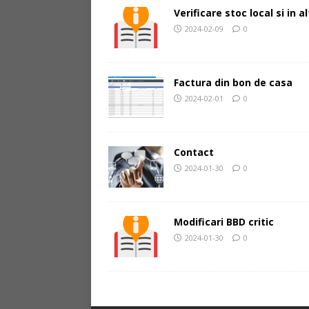
Verificare stoc local si in 
2024-02-09
0
Factura din bon de casa
2024-02-01
0
Contact
2024-01-30
0
Modificari BBD critic
2024-01-30
0