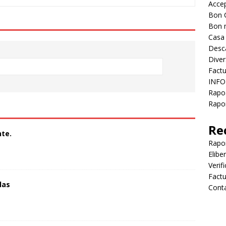
Accep
Bon 
Bon 
Casa
Desc
Diver
Factu
INFO
Rapo
Rapor
Re
te.
Rapo
Elibe
Verif
Factu
las
Cont