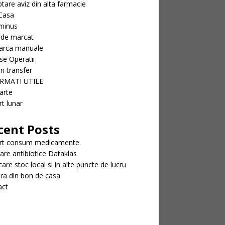
tare aviz din alta farmacie
Casa
minus
 de marcat
arca manuale
se Operatii
ri transfer
RMATI UTILE
arte
t lunar
cent Posts
rt consum medicamente.
rare antibiotice Dataklas
icare stoc local si in alte puncte de lucru
ra din bon de casa
act