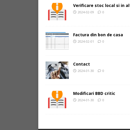
Verificare stoc local si in 
2024-02-09
0
Factura din bon de casa
2024-02-01
0
Contact
2024-01-30
0
Modificari BBD critic
2024-01-30
0