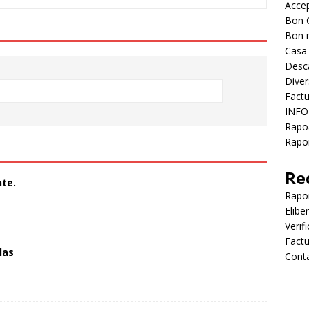
Accep
Bon 
Bon 
Casa
Desc
Diver
Factu
INFO
Rapo
Rapor
Re
te.
Rapo
Elibe
Verif
Factu
las
Cont