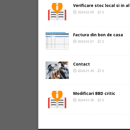
Verificare stoc local si in 
2024-02-09
0
Factura din bon de casa
2024-02-01
0
Contact
2024-01-30
0
Modificari BBD critic
2024-01-30
0