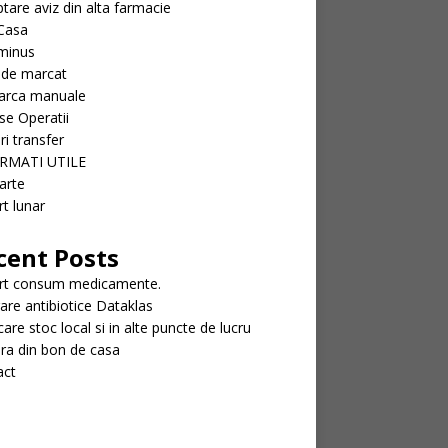
tare aviz din alta farmacie
Casa
minus
 de marcat
arca manuale
se Operatii
ri transfer
RMATI UTILE
arte
t lunar
cent Posts
rt consum medicamente.
rare antibiotice Dataklas
icare stoc local si in alte puncte de lucru
ra din bon de casa
act