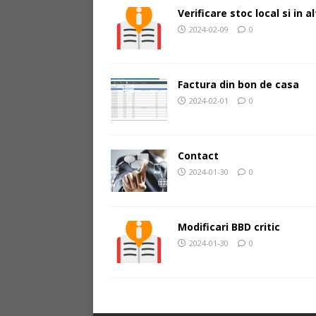
Verificare stoc local si in 
2024-02-09
0
Factura din bon de casa
2024-02-01
0
Contact
2024-01-30
0
Modificari BBD critic
2024-01-30
0