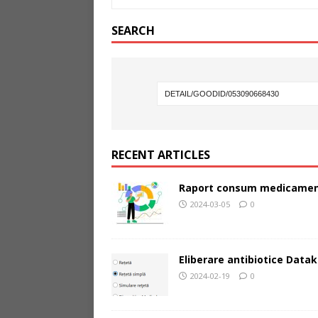
SEARCH
RECENT ARTICLES
Raport consum medicamen
2024-03-05
0
Eliberare antibiotice Datak
2024-02-19
0