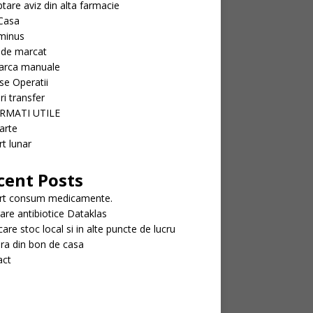
tare aviz din alta farmacie
Casa
minus
 de marcat
arca manuale
se Operatii
ri transfer
RMATI UTILE
arte
t lunar
cent Posts
rt consum medicamente.
rare antibiotice Dataklas
icare stoc local si in alte puncte de lucru
ra din bon de casa
act