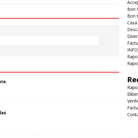
Accep
Bon 
Bon 
Casa
Desc
Diver
Factu
INFO
Rapo
Rapor
Re
te.
Rapo
Elibe
Verif
Factu
las
Cont