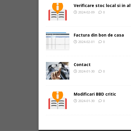
Verificare stoc local si in 
2024-02-09
0
Factura din bon de casa
2024-02-01
0
Contact
2024-01-30
0
Modificari BBD critic
2024-01-30
0