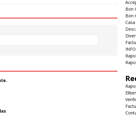
Accep
Bon 
Bon 
Casa
Desc
Diver
Factu
INFO
Rapo
Rapor
Re
te.
Rapo
Elibe
Verif
Factu
las
Cont