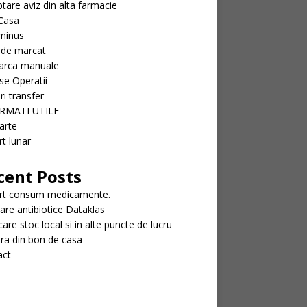
tare aviz din alta farmacie
Casa
minus
 de marcat
arca manuale
se Operatii
ri transfer
RMATI UTILE
arte
t lunar
cent Posts
rt consum medicamente.
rare antibiotice Dataklas
icare stoc local si in alte puncte de lucru
ra din bon de casa
act