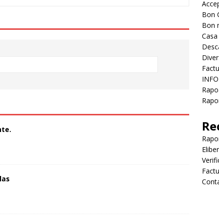
Accep
Bon 
Bon 
Casa
Desc
Diver
Factu
INFO
Rapo
Rapor
Re
te.
Rapo
Elibe
Verif
Factu
las
Cont