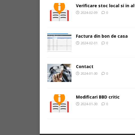
Verificare stoc local si in 
2024-02-09
0
Factura din bon de casa
2024-02-01
0
Contact
2024-01-30
0
Modificari BBD critic
2024-01-30
0