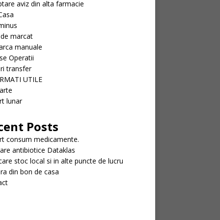
tare aviz din alta farmacie
Casa
minus
 de marcat
arca manuale
se Operatii
ri transfer
RMATI UTILE
arte
t lunar
cent Posts
rt consum medicamente.
rare antibiotice Dataklas
icare stoc local si in alte puncte de lucru
ra din bon de casa
act