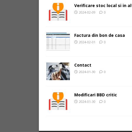
Verificare stoc local si in 
2024-02-09
0
Factura din bon de casa
2024-02-01
0
Contact
2024-01-30
0
Modificari BBD critic
2024-01-30
0