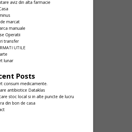
tare aviz din alta farmacie
Casa
minus
 de marcat
arca manuale
se Operatii
ri transfer
RMATI UTILE
arte
t lunar
cent Posts
rt consum medicamente.
rare antibiotice Dataklas
icare stoc local si in alte puncte de lucru
ra din bon de casa
act