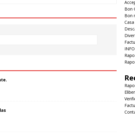
Accep
Bon 
Bon 
Casa
Desc
Diver
Factu
INFO
Rapo
Rapor
Re
te.
Rapo
Elibe
Verif
Factu
las
Cont