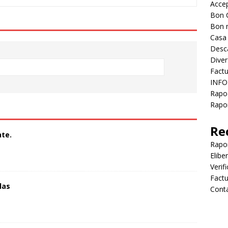
Accep
Bon 
Bon 
Casa
Desc
Diver
Factu
INFO
Rapo
Rapor
Re
te.
Rapo
Elibe
Verif
Factu
las
Cont