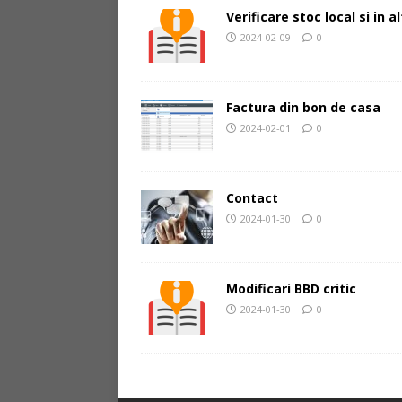
Verificare stoc local si in 
2024-02-09
0
Factura din bon de casa
2024-02-01
0
Contact
2024-01-30
0
Modificari BBD critic
2024-01-30
0