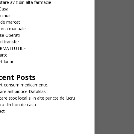
tare aviz din alta farmacie
Casa
minus
 de marcat
arca manuale
se Operatii
ri transfer
RMATI UTILE
arte
t lunar
cent Posts
rt consum medicamente.
rare antibiotice Dataklas
icare stoc local si in alte puncte de lucru
ra din bon de casa
act